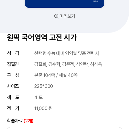
미리보기
원픽 국어영역 고전 시가
성 격
선택형 수능 대비 영역별 맞춤 전략서
집필진
김철회, 김수학, 김은정, 석인탁, 하성욱
구 성
본문 104쪽 / 해설 40쪽
사이즈
225*300
색 도
4 도
정 가
11,000 원
학습자료
(2개)