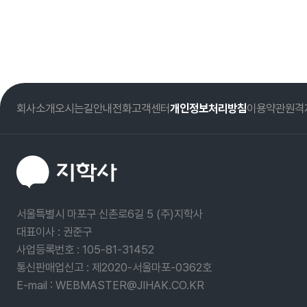
회사소개
오시는길
안내전화
고객센터
개인정보처리방침
이용약관
원격
서울특별시 마포구 신촌로6길 5 (주)지학사
대표이사 : 권준구
사업등록번호 :
105-81-31452
통신판매업신고 : 제2020-서울마포-0362호
E-mail : WEBMASTER@JIHAK.CO.KR