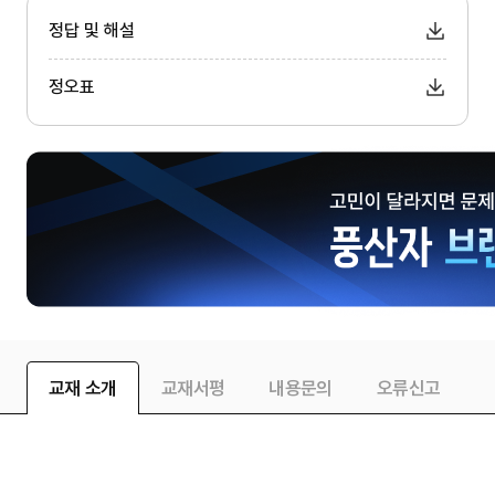
정답 및 해설
정오표
교재 소개
교재서평
내용문의
오류신고