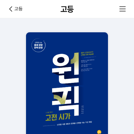
고등
고등