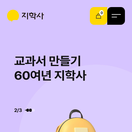
0
2
/
3