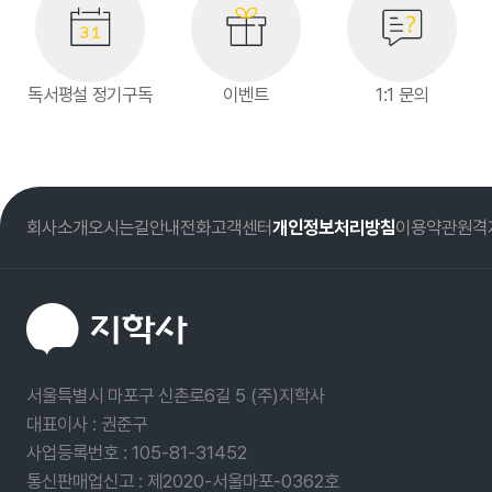
독서평설 정기구독
이벤트
1:1 문의
회사소개
오시는길
안내전화
고객센터
개인정보처리방침
이용약관
원격
서울특별시 마포구 신촌로6길 5 (주)지학사
대표이사 : 권준구
사업등록번호 :
105-81-31452
통신판매업신고 : 제2020-서울마포-0362호