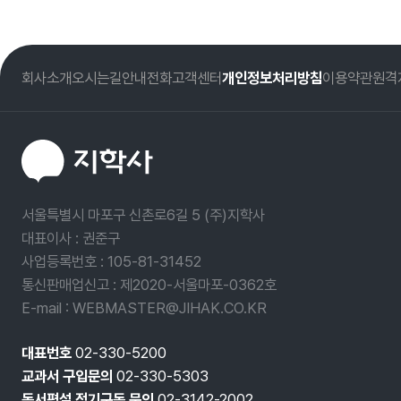
회사소개
오시는길
안내전화
고객센터
개인정보처리방침
이용약관
원격
서울특별시 마포구 신촌로6길 5 (주)지학사
대표이사 : 권준구
사업등록번호 :
105-81-31452
통신판매업신고 : 제2020-서울마포-0362호
E-mail : WEBMASTER@JIHAK.CO.KR
대표번호
02-330-5200
교과서 구입문의
02-330-5303
독서평설 정기구독 문의
02-3142-2002