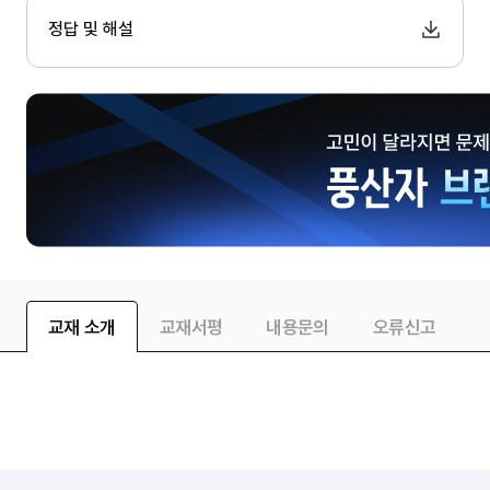
정답 및 해설
교재 소개
교재서평
내용문의
오류신고