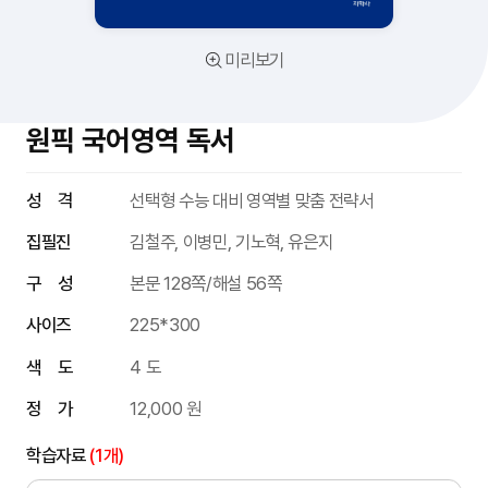
미리보기
원픽 국어영역 독서
성 격
선택형 수능 대비 영역별 맞춤 전략서
집필진
김철주, 이병민, 기노혁, 유은지
구 성
본문 128쪽/해설 56쪽
사이즈
225*300
색 도
4 도
정 가
12,000 원
학습자료
(1개)