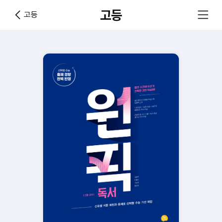
고등
고등