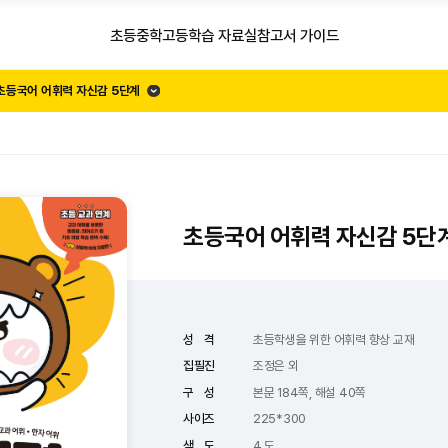
초등
중학
고등
학습 자료실
참고서 가이드
초등국어 어휘력 자신감 5단계
초등국어 어휘력 자신감 5단
성 격
초등학생을 위한 어휘력 향상 교재
집필진
조정은 외
구 성
본문 184쪽, 해설 40쪽
사이즈
225*300
색 도
4 도