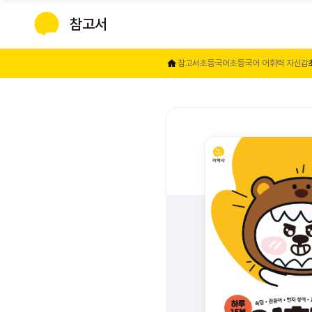
참고서
지학사
참고서
초등
국어
초등국어 어휘력 자신감