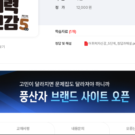
정 가
12,000 원
학습자료
(1개)
어휘력자신감_5단계_정답과해설.pd
정답 및 해설
보기
교재서평
내용문의
오류