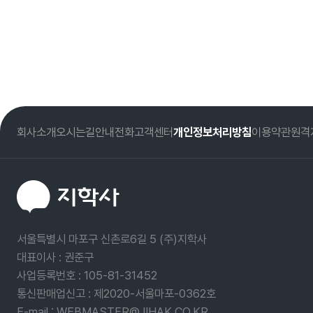
회사소개
오시는길
안내전화
고객센터
개인정보처리방침
이용약관
원격
서울특별시 마포구 신촌로6길 5 (주)지학사
대표이사 : 권준구
사업등록번호 :
105-81-31452
통신판매업신고 : 제2020-서울마포-0362호
E-mail : WEBMASTER@JIHAK.CO.KR