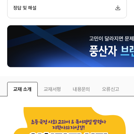
정답 및 해설
교재 소개
교재서평
내용문의
오류신고