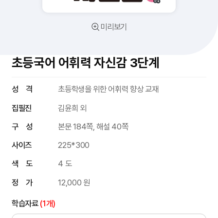
미리보기
초등국어 어휘력 자신감 3단계
성 격
초등학생을 위한 어휘력 향상 교재
집필진
김윤희 외
구 성
본문 184쪽, 해설 40쪽
사이즈
225*300
색 도
4 도
정 가
12,000 원
학습자료
(1개)