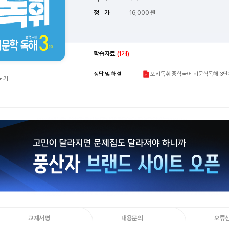
정 가
16,000 원
학습자료
(1개)
오키독휘 중학국어 비문학독해 3단계
정답 및 해설
보기
교재서평
내용문의
오류