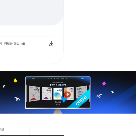
_정답과 해설.pdf
신고