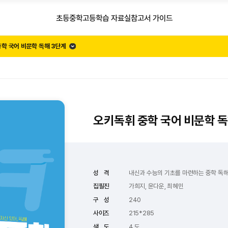
초등
중학
고등
학습 자료실
참고서 가이드
학 국어 비문학 독해 3단계
오키독휘 중학 국어 비문학 독
성 격
내신과 수능의 기초를 마련하는 중학 독
집필진
가희지, 윤다운, 최혜민
구 성
240
사이즈
215*285
색 도
4 도