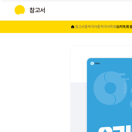
참고서
지학사
참고서
중학
오키독휘 중
국어
중학국어독해