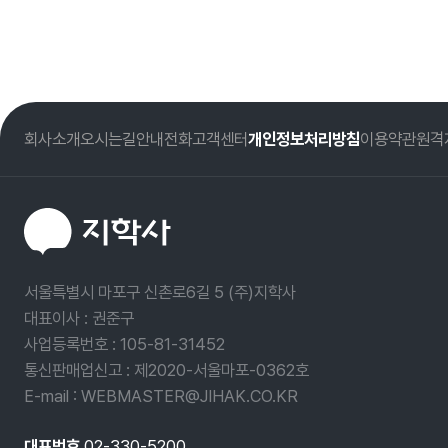
회사소개
오시는길
안내전화
고객센터
개인정보처리방침
이용약관
원격
서울특별시 마포구 신촌로6길 5 (주)지학사
대표이사 : 권준구
사업등록번호 :
105-81-31452
통신판매업신고 : 제2020-서울마포-0362호
E-mail : WEBMASTER@JIHAK.CO.KR
대표번호
02-330-5200