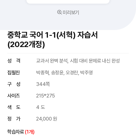
미리보기
중학교 국어 1-1(서혁) 자습서
(2022개정)
성 격
교과서 완벽 분석, 시험 대비 문제로 내신 완성
집필진
박종혁, 송정윤, 오경란, 박주영
구 성
344쪽
사이즈
215*275
색 도
4 도
정 가
24,000 원
학습자료
(1개)