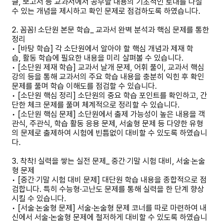
글, 보고서 등 교과서에서 공부할 내용의 기초적인 토대를 다질
수 있는 개념을 제시하고 확인 문제로 점검하도록 하였습니다.
2. 꼼꼼! 소단원 본문 학습_ 교과서 완벽 분석과 핵심 문제를 통한
정리
• [바탕 학습] 각 소단원에서 알아야 할 핵심 개념과 제재 학
습, 활동 학습에 필요한 내용을 미리 살펴볼 수 있습니다.
• [소단원 제재 학습] 교과서 날개 문제, 어휘 풀이, 교과서 핵심
강의 등을 통해 교과서의 주요 학습 내용을 충분히 익힌 후 확인
문제를 풀며 학습 이해도를 점검할 수 있습니다.
• [소단원 핵심 정리] 소단원의 중요 학습 포인트를 확인하고, 간
단한 체크 문제를 풀며 체계적으로 정리할 수 있습니다.
• [소단원 핵심 문제] 소단원에서 출제 가능성이 높은 내용을 객
관식, 주관식, 학습 활동 응용 문제, 서술형 문제 등 다양한 유형
의 문제로 출제하여 시험에 빈틈없이 대비할 수 있도록 하였습니
다.
3. 착착! 실력을 쌓는 실전 문제_ 중간‧기말 시험 대비, 서술‧논술
형 문제
• [중간‧기말 시험 대비 문제] 대단원 학습 내용을 종합적으로 점
검합니다. 특히 수능형·고난도 문제를 통해 실력을 한 단계 향상
시킬 수 있습니다.
• [서술‧논술형 문제] 서술·논술형 문제 코너를 따로 마련하여 내
신에서 서술·논술형 문제에 철저하게 대비할 수 있도록 하였습니