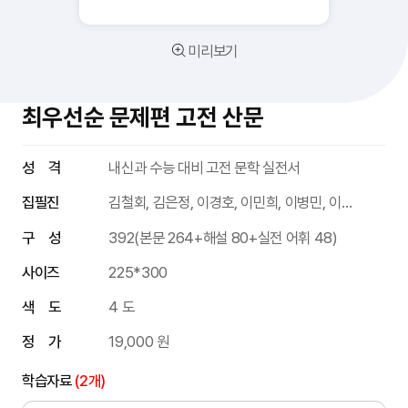
미리보기
최우선순 문제편 고전 산문
성 격
내신과 수능 대비 고전 문학 실전서
집필진
김철회, 김은정, 이경호, 이민희, 이병민, 이승철, 조형주
구 성
392(본문 264+해설 80+실전 어휘 48)
사이즈
225*300
색 도
4 도
정 가
19,000 원
학습자료
(2개)