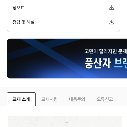
정오표
정답 및 해설
교재 소개
교재서평
내용문의
오류신고