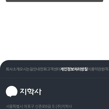
회사소개
오시는길
안내전화
고객센터
개인정보처리방침
이용약관
원격
서울특별시 마포구 신촌로6길 5 (주)지학사