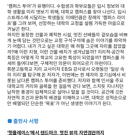
‘캠퍼스 투어’가 유행이다. 수험생과 학부모들은 입시 정보와 대
학 생활을 미리 엿보기 위해, 대학교 캠퍼스를 찾아 나선다. 입시
스트레스에 시달리는 학생들도 이때만큼은 장래의 ‘캠퍼스 라이
프’를 그려 보며, 선망하는 대학의 교정을 설렘 가득한 마음으로
거닐곤 한다.
하지만 웅장한 건물과 쾌적한 시설, 멋진 선배들의 겉모습을 바쁘
게 눈에 담는 것만으로는 교정 구석구석에 숨은 이야기를 파악하
기 어렵다. 내가 가고 싶은 대학은 왜 하필 그곳에 자리를 잡았을
까?왜 이런 지형, 이런 건물 배치가 생겨났을까? 지리적·공간적
특징은 어떻게 각 학교의 고유한 특성이 되었을까? 캠퍼스를 자
세히 들여다보면, 구체적인 의문이 피어오르기 마련이다.
휘문고등학교 지리 교사이자 EBSi 강사로서 오랫동안 ‘일상 속
의 지리’를 탐구해 온 저자가, 이번에는 한 제자의 호기심에서 비
롯된 남다른 캠퍼스 투어를 준비했다. 저자와 함께 인서울 주요
대학교의 거리와 골목을 한 걸음씩 걷다 보면, 스치듯 지나치던
납작한 풍경이 입체적으로 살아나 말을 걸 것이다. 공간에 깃든
자연적 조건과 문화적 배경을 이해하고 나면, 대학은 성적순으로
만 배열되던 단순한 ‘목표’가 아닌 생생한 이야기가 된다.
■ 출판사 서평
‘핫플레이스’에서 랜드마크, 멋진 뷰의 자연경관까지