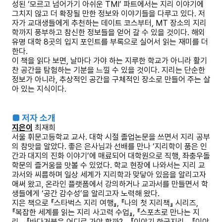
성된 ‘모르고 넘어가기 아쉬운 TMI’ 파트에서는 지리 이야기에
그치지 않고 더 확장될 만한 정보와 이야기들을 다루고 있다. 저
자가 교대생들에게 추천하는 데이트 코스부터, MT 장소의 지리
학까지 풍부하고 참신한 정보들을 얻어 갈 수 있을 것이다. 해외
유명 대학 8곳의 입지 포인트를 부록으로 실어서 읽는 재미를 더
한다.
이 책을 읽다 보면, 날마다 가야 하는 지루한 학교가 아니라 활기
찬 공간을 탐험하는 기분을 느낄 수 있을 것이다. 지리는 단순한
정보가 아니라, 추상적인 공간을 구체적인 장소로 만들어 주는 살
아 있는 지식이다.
■ 저자 소개
지은이
최재희
서울 휘문고등학교 교사. 대학 시절 졸업논문을 쓰면서 지리 공부
의 참맛을 알았다. 좋은 은사님과 선배를 만나 ‘지리학이 품은 인
간과 대지의 진화 이야기’에 매료되어 대학원으로 직행, 좌충우돌
학문의 즐거움을 맛볼 수 있었다. 학교 현장에 나와서는 지리 교
과서와 씨름하며 일상 세계가 지리학과 맞닿아 있음을 알리고자
애써 왔고, 온라인 플랫폼에서 강의하거나 교과서를 만들면서 학
생들에게 ‘공간 감수성’을 알리고자 노력해 왔다.
지은 책으로 『스타벅스 지리 여행』, 『나의 첫 지리책』 시리즈,
『복잡한 세계를 읽는 지리 사고력 수업』, 『스포츠로 만나는 지
리』, 『바다거북은 어디로 가야 할까?』, 『이야기 한국지리』, 『이야