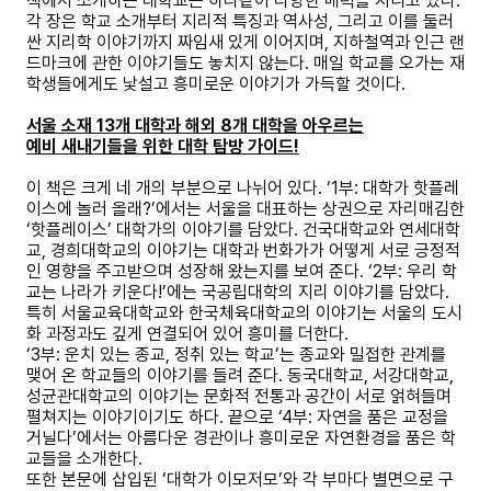
책에서 소개하는 대학교는 하나같이 다양한 매력을 지니고 있다.
각 장은 학교 소개부터 지리적 특징과 역사성, 그리고 이를 둘러
싼 지리학 이야기까지 짜임새 있게 이어지며, 지하철역과 인근 랜
드마크에 관한 이야기들도 놓치지 않는다. 매일 학교를 오가는 재
학생들에게도 낯설고 흥미로운 이야기가 가득할 것이다.
서울 소재 13개 대학과 해외 8개 대학을 아우르는
예비 새내기들을 위한 대학 탐방 가이드!
이 책은 크게 네 개의 부분으로 나뉘어 있다. ‘1부: 대학가 핫플레
이스에 놀러 올래?’에서는 서울을 대표하는 상권으로 자리매김한
‘핫플레이스’ 대학가의 이야기를 담았다. 건국대학교와 연세대학
교, 경희대학교의 이야기는 대학과 번화가가 어떻게 서로 긍정적
인 영향을 주고받으며 성장해 왔는지를 보여 준다. ‘2부: 우리 학
교는 나라가 키운다!’에는 국공립대학의 지리 이야기를 담았다.
특히 서울교육대학교와 한국체육대학교의 이야기는 서울의 도시
화 과정과도 깊게 연결되어 있어 흥미를 더한다.
‘3부: 운치 있는 종교, 정취 있는 학교’는 종교와 밀접한 관계를
맺어 온 학교들의 이야기를 들려 준다. 동국대학교, 서강대학교,
성균관대학교의 이야기는 문화적 전통과 공간이 서로 얽혀들며
펼쳐지는 이야기이기도 하다. 끝으로 ‘4부: 자연을 품은 교정을
거닐다’에서는 아름다운 경관이나 흥미로운 자연환경을 품은 학
교들을 소개한다.
또한 본문에 삽입된 ‘대학가 이모저모’와 각 부마다 별면으로 구