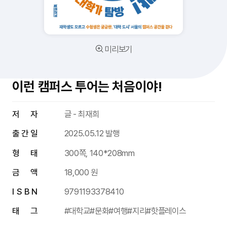
미리보기
이런 캠퍼스 투어는 처음이야!
저 자
글 - 최재희
출 간 일
2025.05.12 발행
형 태
300쪽, 140*208mm
금 액
18,000 원
I S B N
9791193378410
태 그
#대학교
#문화
#여행
#지리
#핫플레이스