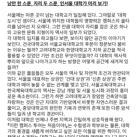
낭만 한 스푼, 지리 두 스푼, 인서울 대학가 미리 보기!
서울에는 마흔 곳이 넘는 대학교가 밀집해 있다. 그야말로 ‘대학
도시’인 셈이다. 서울에 위치한 대학들의 영향력은 캠퍼스의 울타
리를 넘어선 지 오래다. 그런 만큼 대학이 자리를 잡은 곳은 하나
의 고유한 문화 지형이자 역사의 일부가 되었다.
각 대학의 입지를 파고들다 보면, 보이지 않던 공간의 이야기가
보인다. 건국대학교와 서울교육대학교의 후문이 정문보다 붐비
는 이유는 뭘까? 고려대학교와 한양대학교가 지하 공간을 적극
활용할 수 있었던 기반 조건은 무엇이었을까? 각 대학의 역사적
뿌리와 앞으로 나아가고자 하는 방향은 어떻게 공간에 새겨져 있
을까?
이와 같은 물음들은 모두 서울의 역사 및 자연적 조건과 연관되어
있다. 서울을 대표하는 상권인 ‘건대 상권’과 ‘신촌 상권’은 주변
대학과 떼어 놓을 수 없는 관계를 맺고 있다. 서울교육대학교나
한국체육대학교의 역사는 강남 개발 및 서울 도시화 과정의 흥미
로운 축소판이다. 그런가 하면 고려대학교가 장엄한 건축양식을
자랑하는 것은 인근 지대의 기반암에서 비롯한 자연스러운 결과
물이고, 중앙대학교의 완만한 기복과 연못의 존재 또한 다른 암석
들이 일궈 낸 학교의 경관이다.
이처럼 대학은 언제나 주변 지역과 긴밀하게 상호작용해 왔다.
『이런 캠퍼스 투어는 처음이야!』는 수험생과 학부모는 물론, 대학
가의 풍경을 새롭게 바라보고 싶은 모든 이들을 위한 책이다. 이