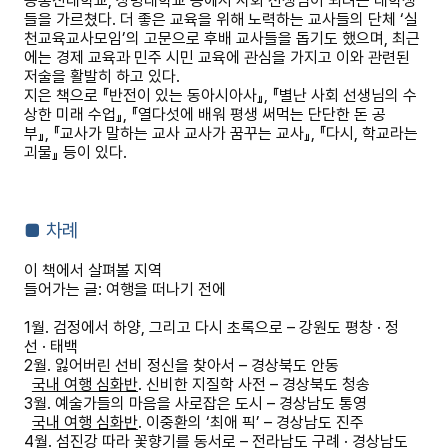
송통신대학교
,
상명대학교 등에서 사회 선생님이 되려는 대학생
들을 가르쳤다
.
더 좋은 교육을 위해 노력하는 교사들의 단체
‘
실
천교육교사모임
’
의 고문으로 후배 교사들을 돕기도 했으며
,
최근
에는 경제 교육과 민주 시민 교육에 관심을 가지고 이와 관련된
저술을 활발히 하고 있다
.
지은 책으로
『
반전이 있는 동아시아사
』
,
『
별난 사회 선생님의 수
상한 미래 수업
』
,
『
열다섯에 배워 평생 써먹는 단단한 돈 공
부
』
,
『
교사가 말하는 교사 교사가 꿈꾸는 교사
』
,
『
다시
,
학교라는
괴물
』
등이 있다
.
■
차례
이 책에서 살펴볼 지역
들어가는 글
:
여행을 떠나기 전에
1
월
.
검정에서 하양
,
그리고 다시 초록으로
–
강원도 평창
·
정
선
·
태백
2
월
.
잃어버린 선비 정신을 찾아서
–
경상북도 안동
국내 여행 심화반
.
신비한 지질학 사전
–
경상북도 청송
3
월
.
예술가들의 마음을 사로잡은 도시
–
경상남도 통영
국내 여행 심화반
.
이중환의
‘
최애 픽
’
–
경상남도 진주
4
월
.
섬진강 따라 꽃향기를 동서로
–
전라남도 구례
·
경상남도