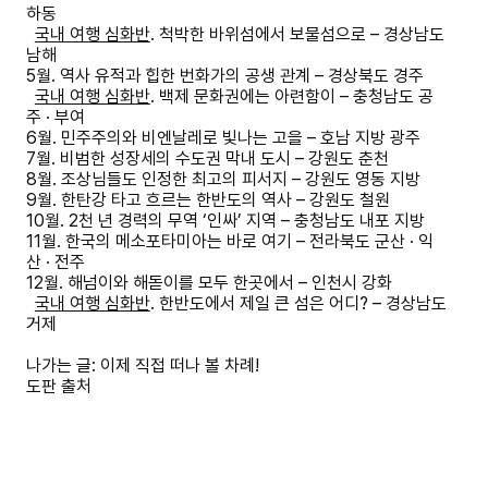
하동
국내 여행 심화반
.
척박한 바위섬에서 보물섬으로
–
경상남도
남해
5
월
.
역사 유적과 힙한 번화가의 공생 관계
–
경상북도 경주
국내 여행 심화반
.
백제 문화권에는 아련함이
–
충청남도 공
주
·
부여
6
월
.
민주주의와 비엔날레로 빛나는 고을
–
호남 지방 광주
7
월
.
비범한 성장세의 수도권 막내 도시
–
강원도 춘천
8
월
.
조상님들도 인정한 최고의 피서지
–
강원도 영동 지방
9
월
.
한탄강 타고 흐르는 한반도의 역사
–
강원도 철원
10
월
. 2
천 년 경력의 무역
‘
인싸
’
지역
–
충청남도 내포 지방
11
월
.
한국의 메소포타미아는 바로 여기
–
전라북도 군산
·
익
산
·
전주
12
월
.
해넘이와 해돋이를 모두 한곳에서
–
인천시 강화
국내 여행 심화반
.
한반도에서 제일 큰 섬은 어디
?
–
경상남도
거제
나가는 글
:
이제 직접 떠나 볼 차례
!
도판 출처