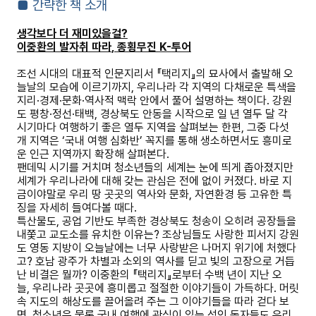
■
간략한 책 소개
생각보다 더 재미있을걸
?
이중환의 발자취 따라
,
종횡무진
K-
투어
조선 시대의 대표적 인문지리서
『
택리지
』
의 묘사에서 출발해 오
늘날의 모습에 이르기까지
,
우리나라 각 지역의 다채로운 특색을
지리
·
경제
·
문화
·
역사적 맥락 안에서 풀어 설명하는 책이다
.
강원
도 평창
·
정선
·
태백
,
경상북도 안동을 시작으로 일 년 열두 달 각
시기마다 여행하기 좋은 열두 지역을 살펴보는 한편
,
그중 다섯
개 지역은
‘
국내 여행 심화반
’
꼭지를 통해 생소하면서도 흥미로
운 인근 지역까지 확장해 살펴본다
.
팬데믹 시기를 거치며 청소년들의 세계는 눈에 띄게 좁아졌지만
세계가 우리나라에 대해 갖는 관심은 전에 없이 커졌다
.
바로 지
금이야말로 우리 땅 곳곳의 역사와 문화
,
자연환경 등 고유한 특
징을 자세히 들여다볼 때다
.
특산물도
,
공업 기반도 부족한 경상북도 청송이 오히려 공장들을
내쫓고 교도소를 유치한 이유는
?
조상님들도 사랑한 피서지 강원
도 영동 지방이 오늘날에는 너무 사랑받은 나머지 위기에 처했다
고
?
호남 광주가 차별과 소외의 역사를 딛고 빛의 고장으로 거듭
난 비결은 뭘까
?
이중환의
『
택리지
』
로부터 수백 년이 지난 오
늘
,
우리나라 곳곳에 흥미롭고 절절한 이야기들이 가득하다
.
머릿
속 지도의 해상도를 끌어올려 주는 그 이야기들을 따라 걷다 보
면
,
청소년은 물론 국내 여행에 관심이 있는 성인 독자들도 우리