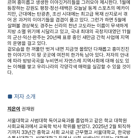
르며 흥미롭고 생생한 이야깃거리들을 그러모아 제시한다
. 1
월에
등장하는 강원도 평창
·
정선
·
태백은 오늘날 동계 스포츠의 메카이
지만
,
근대에는 탄광촌
,
조선 시대에는 최고급 목재 산지로서 겪
어 온 과거의 이야기들을 겹겹이 품고 있다
.
그런가 하면
5
월에
살펴볼 경상북도 경주는 신라의 천년 고도라는 이름이 무색하게
지방 소멸 위기에 시달리고 있고
,
국내 최대의 곡창지대였던
11
월
의 군산
·
익산
·
완주는
20
년째 표류 중인 새만금 간척 사업에 지역
의 운명을 걸고 있다
.
겉모습을 한 꺼풀만 벗겨 내면 지금껏 몰랐던 다채롭고 흥미진진
한 이야기가 이 땅 곳곳에 여전히 한가득 남아 있다
.
저자의 안내
에 따라 방방곡곡을 누비면서 자연스레 지역사회에 대해 심도 있
는 이해를 쌓고 우리나라의 각양각색 매력을 실감할 수 있을 것이
다
.
■
저자 소개
지은이
권재원
서울대학교 사범대학 독어교육과를 졸업하고 같은 학교 대학원
사회교육과에서 교육학 박사 학위를 받았다
. 2025
년
2
월 퇴직하
기까지
33
년간 중학교 사회 교사로 근무했고 서울대학교
,
한국방