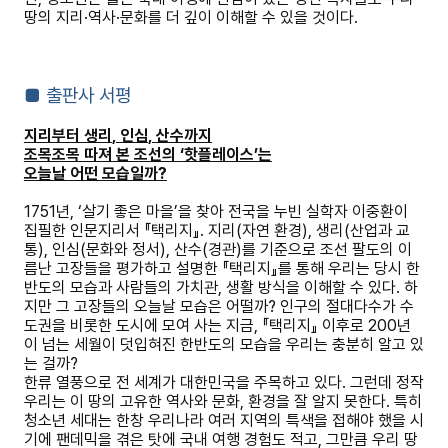
땅의 지리
·
역사
·
문화를 더 깊이 이해할 수 있을 것이다
.
■
출판사 서평
지리부터 생리
,
인심
,
산수까지
조목조목 따져 본 조선의
‘
핫플레이스
’
는
오늘날 어떤 모습일까
?
1751
년
, ‘
살기 좋은 마을
’
을 찾아 전국을 누빈 실학자 이중환이
집필한 인문지리서
『
택리지
』
.
지리
(
자연 환경
),
생리
(
산업과 교
통
),
인심
(
문화와 정서
),
산수
(
경관
)
를 기준으로 조선 팔도의 이
름난 고장들을 평가하고 설명한
『
택리지
』
를 통해 우리는 당시 한
반도의 모습과 사람들의 가치관
,
생활 방식을 이해할 수 있다
.
하
지만 그 고장들의 오늘날 모습은 어떨까
?
인구의 절대다수가 수
도권을 비롯한 도시에 모여 사는 지금
,
『
택리지
』
이후로
200
년
이 넘는 세월이 덧입혀진 한반도의 모습을 우리는 충분히 알고 있
는 걸까
?
한류 열풍으로 전 세계가 대한민국을 주목하고 있다
.
그런데 정작
우리는 이 땅의 고유한 역사와 문화
,
환경을 잘 알지 못한다
.
특히
청소년 세대는 한창 우리나라 여러 지역의 특색을 접해야 했을 시
기에 팬데믹을 겪은 탓에 국내 여행 경험도 적고
,
그만큼 우리 땅