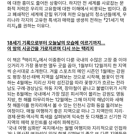
에 대한 흥미도 줄어든 상황이다
.
하지만 전 세계를 사로잡는 문
화적 저력은 우리의 고유함에 대한 이해에서 비롯되는 법이다
.
좁
고 폐쇄적인 세계에 갇힐 위기에 처한 오늘날의 청소년들에게
,
우
리나라 각지의 고유한 특색과 매력을 생생히 전하는
『
21
세기 택
리지
』
를 권하는 이유다
.
18
세기 기록으로부터 오늘날의 모습에 이르기까지
…
이 땅의 시공간을 가로지르며 다시 쓰는 택리지
이 책은
『
택리지
』
에서 이중환이 다룬 국내의 수많은 고장 중 이야
깃거리가 가장 풍부한 열두 곳을 꼽아
, 1
월부터
12
월까지 한 지역
씩 순서대로 소개한다
.
겨울 스포츠의 메인 시즌인
1
월에는 강원
도 평창
·
정선
·
태백 지역을 살펴보는 것으로 시작해
,
봄꽃이 만개
하는
4
월에는 지리산 자락 섬진강을 따라 꽃향기가 흐르는 전라
남도 구례
·
경상남도 하동 지역
,
장마철이 끝나고 불볕더위가 시작
되는
8
월에는 국내에서 가장 많은 피서객이 몰리는 강원도 영동
지방
,
한 해를 마무리하는
12
월에는 그해 마지막 해넘이와 새해
첫 해돋이를 한자리에서 볼 수 있는 인천시 강화 등을 둘러보는
여정이다
.
매월 여행하기 좋은 지역으로 떠나 그 지역만의 지리
·
경제
·
문화
·
역사적 특색을 살펴보며 익숙한 듯 다채롭고 신기한 각
지역의 매력 포인트를 상세히 파헤친다
.
‘
국내 여행 심화반
’
꼭지에서는 월별 여행지와 지리적으로 인접하
거나 역사적 연관성이 있어 함께 살펴보기 좋은 또 다른 지역들을