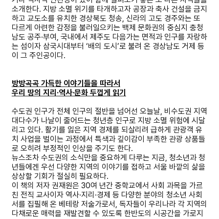
소개한다
.
지방 소멸 위기를 타개하고자 공장과 축사 건설을 금지
하고 교도소를 유치한 경상북도 청송
,
신라의 고도 경주와는 또
다르게 아련한 감정을 불러일으키는 백제 문화권의 중심지 충청
남도 공주
·
부여
,
국내에서 제주도 다음가는 면적과 인구를 자랑하
는 섬이자 삼국시대부터
‘
배의 도시
’
로 불려 온 경상남도 거제 등
이 그 주인공이다
.
방방곡곡 가득한 이야기들을 따라서
우리 땅의 지리
·
역사
·
문화 두껍게 읽기
수도권 인구가 전체 인구의 절반을 넘어선 오늘날
,
비수도권 지역
대다수가 나날이 줄어드는 청년층 인구로 지방 소멸 위험에 시달
리고 있다
.
활기를 잃은 지역 경제를 되살리려 급하게 관광객 유
치 사업을 벌이는 과정에서 특색과 깊이감이 부족한 관광 상품들
로 오히려 부정적인 인상을 주기도 한다
.
뉴스조차 수도권의 소식만을 중요하게 다루는 지금
,
청소년과 청
년들에겐 우선 다양한 지역의 이야기를 접하고 서울 바깥의 삶을
상상할 기회가 절실히 필요하다
.
이 책의 저자 권재원은
30
여 년간 중학교에서 사회 과목을 가르
친 전직 교사이자 역사
·
지리
·
경제 등 다양한 분야의 청소년 사회
서를 집필해 온 베테랑 저술가로서
,
독자들이 우리나라 각 지역의
다채로운 매력을 재발견할 수 있도록 한반도의 시공간을 가로지