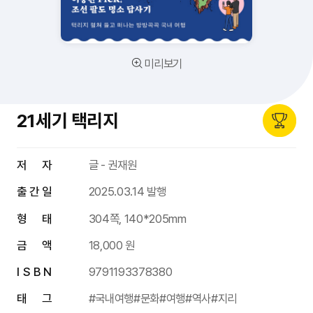
미리보기
21세기 택리지
저 자
글 - 권재원
출 간 일
2025.03.14 발행
형 태
304쪽, 140*205mm
금 액
18,000 원
I S B N
9791193378380
태 그
#국내여행
#문화
#여행
#역사
#지리