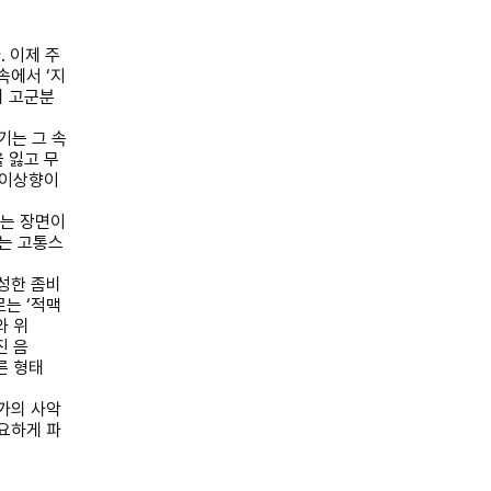
다
.
이제 주
 속에서
‘
지
의 고군분
기는 그 속
 잃고 무
 이상향이
는 장면이
는 고통스
성한 좀비
로는
‘
적맥
와 위
진 음
른 형태
가의 사악
요하게 파