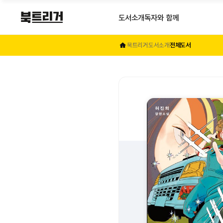
도서소개
독자와 함께
북트리거
도서소개
전체도서