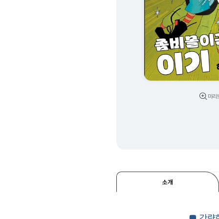
미리
소개
■
간략