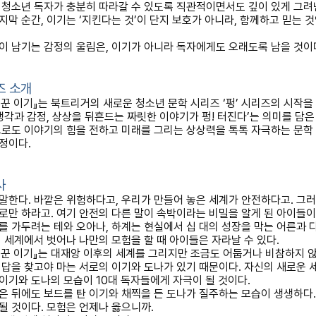
 청소년 독자가 충분히 따라갈 수 있도록 직관적이면서도 깊이 있게 그
지막 순간
,
이기는
‘
지킨다는 것
’
이 단지 보호가 아니라
,
함께하고 믿는 것
이 남기는 감정의 울림은
,
이기가 아니라 독자에게도 오래도록 남을 것이
즈 소개
꾼 이기
』
는 북트리거의 새로운 청소년 문학 시리즈
‘
펑
’
시리즈의 시작을
생각과 감정
,
상상을 뒤흔드는 짜릿한 이야기가 펑
!
터진다
’
는 의미를 담
로도 이야기의 힘을 전하고 미래를 그리는 상상력을 톡톡 자극하는 문학
예정이다
.
사
 말한다
.
바깥은 위험하다고
,
우리가 만들어 놓은 세계가 안전하다고
.
그러
로만 하라고
.
여기 안전의 다른 말이 속박이라는 비밀을 알게 된 아이들이
를 가두려는 테와 오아나
,
하계는 현실에서 십 대의 성장을 막는 어른과 
 세계에서 벗어나 나만의 모험을 할 때 아이들은 자라날 수 있다
.
꾼 이기
』
는 대재앙 이후의 세계를 그리지만 조금도 어둡거나 비참하지 
 답을 찾고야 마는 서로의 이기와 도나가 있기 때문이다
.
자신의 새로운 
 이기와 도나의 모습이
10
대 독자들에게 자극이 될 것이다
.
은 뒤에도 보드를 탄 이기와 채찍을 든 도나가 질주하는 모습이 생생하다
될 것이다
.
모험은 언제나 옳으니까
.