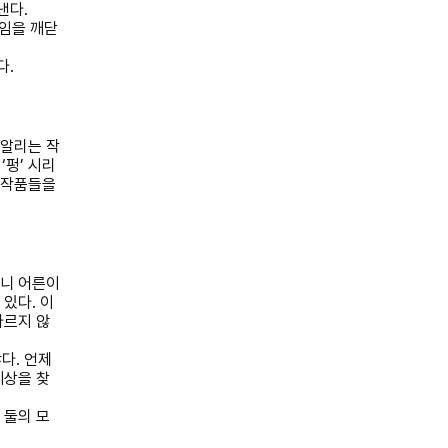
려낸다
.
임을 깨닫
다
.
 알리는 작
은
‘
펑
’
시리
 작품들을
니 어른이
 있다
.
이
다르지 않
않다
.
언제
세상을 찾
.
둘의 모