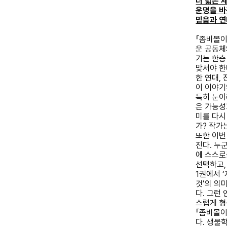
더 넓은 
운명을 바
믿음과 연
『
좀비몰이
운 공동체
기는 한층
맞서야 
한 연대
,
이 이야기
특히 눈이
은 가능성
미를 다시
가
?
작가는
또한 이번
진다
.
누군
에 스스로
선택하고
1
권에서
‘
것
’
의 의
다
.
그런 
스럽게 
『
좀비몰이
다
.
생물학