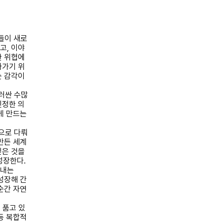
들이 새로
이고
,
이야
한 위협에
아가기 위
는 감각이
러싼 수많
진정한 의
게 만드는
으로 다뤄
만든 세계
싶은 것을
 성장한다
.
 내는
성장해 간
순간 자연
 품고 있
등 복합적