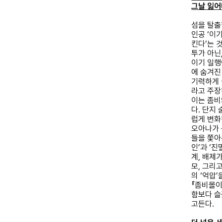
그날 잃어
섬을 탈
인공
‘
이
킨다
’
는 
투가 아닌
이기 일행
에 숨겨진
기력하게
라고 주
이는 좀비
다
.
단지 
럽게 변화
오아나가 
들을 쫓아
인
’
과
‘
진
계
,
배제가
모
,
그리고
의
‘
억압
’
『
좀비몰이
함보다 슬
고든다
.