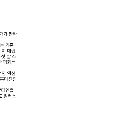
가가 판타
』
는 기존
치며 대립
섯 살 소
한 평화는
적인 액션
 흥미진진
해
‘
타인을
도 일러스