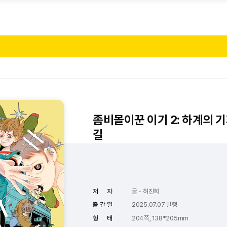
좀비몰이꾼 이기 2: 하계의 
길
저 자
글 - 허진희
출 간 일
2025.07.07 발행
형 태
204쪽, 138*205mm