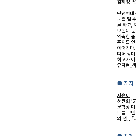
김혜정
_
『
단언컨대 
눈을 뗄 
를 타고
,
모험이 눈
익숙한 좀
존재를 
이어진다
다해 상대
하고자 애
유지현
_
책
■
저자
지은이
허진희
「
문학상 대
트를 그만
의 샘
』
,
『