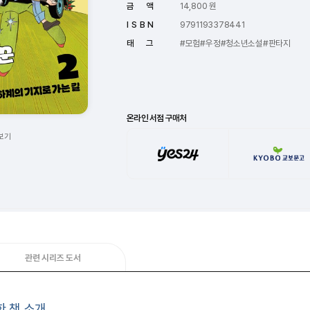
금 액
14,800 원
I S B N
9791193378441
태 그
#모험
#우정
#청소년소설
#판타지
온라인 서점 구매처
보기
관련 시리즈 도서
한 책 소개