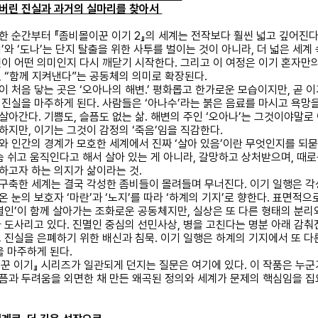
버린 진실과 과거의 실마리를 찾아서
출한 순간부터
『
좀비몰이꾼 이기
2
』
의 세계는 전작보다 훨씬 넓고 깊어진
기
’
와
‘
도나
’
는 단지 탈출을 위한 사투를 벌이는 것이 아니라
,
더 넓은 세계
것이 어떤 의미인지 다시 깨닫기 시작한다
.
그리고 이 여정은 이기 혼자만
, “
함께 지켜낸다
”
는 공동체의 의미로 확장된다
.
이 처음 닿는 곳은
‘
오아나의 해변
.’
평화롭고 한가로운 모습이지만
,
곧 이
 진실을 마주하게 된다
.
사람들은
‘
아나수
’
라는 붉은 음료를 마시고 욕망을
 살아간다
.
기쁨도
,
슬픔도 없는 삶
.
해변의 주인
‘
오아나
’
는 그것이야말로
장하지만
,
이기는 그것이 감정의
‘
죽음
’
임을 직감한다
.
와 인간의 경계가 모호한 세계에서 진짜
‘
살아 있음
’
이란 무엇인지를 되묻
숨 쉬고 움직인다고 해서 살아 있는 게 아니라
,
갈망하고 상처받으며
,
때로
하고자 하는 의지가 삶이라는 것
.
구축한 세계는 결국 각성한 좀비들이 몰려들며 무너진다
.
이기 일행은 각
온 눈의 보호자
‘
마란
’
과
‘
노지
’
를 따라
‘
하계의 기지
’
로 향한다
.
표면적으
멸인
’
이 함께 살아가는 조화로운 공동체지만
,
실상은 또 다른 형태의 분리
 도사리고 있다
.
진멸인 중심의 선민사상
,
병을 고친다는 명분 아래 감춰
 진실을 은폐하기 위한 배신과 침묵
.
이기 일행은 하계의 기지에서 또 다
을 마주하게 된다
.
꾼 이기
』
시리즈가 일관되게 던지는 질문은 여기에 있다
.
이 작품은 누군
픔과 두려움을 외면한 채 만든 왜곡된 정의와 세계가 문제의 핵심임을 집