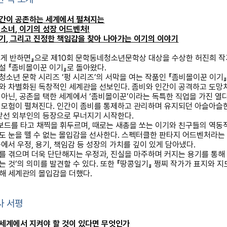
간이 공존하는 세계에서 펼쳐지는
 소녀
,
이기의 성장 어드벤처
!
용기
,
그리고 진정한 책임감을 찾아 나아가는 이기의 이야기
게 반하면
』
으로 제
10
회 문학동네청소년문학상 대상을 수상한 허진희 작
소설
『
좀비몰이꾼 이기
』
로 돌아왔다
.
청소년 문학 시리즈
‘
펑 시리즈
’
의 서막을 여는 작품인
『
좀비몰이꾼 이기
와 차별화된 독창적인 세계관을 선보인다
.
좀비와 인간이 공격하고 도망
 아닌
,
공존을 택한 세계에서
‘
좀비몰이꾼
’
이라는 독특한 직업을 가진 열다
 모험이 펼쳐진다
.
인간이 좀비를 통제하고 관리하며 유지되던 아슬아슬
낯선 외부인의 등장으로 무너지기 시작한다
.
보드를 타고 채찍을 휘두르며
,
때로는 새총을 쏘는 이기와 친구들의 역동
도 눈을 뗄 수 없는 몰입감을 선사한다
.
스펙터클한 판타지 어드벤처라는
속에서 우정
,
용기
,
책임감 등 성장의 가치를 깊이 있게 담아냈다
.
를 겪으며 더욱 단단해지는 우정과
,
진실을 마주하며 커지는 용기를 통
는 것
’
의 의미를 발견할 수 있다
.
또한
『
땅콩일기
』
쩡찌 작가가 표지와 지
해 세계관의 몰입감을 더했다
.
사 서평
세계에서 지켜야 할 것이 있다면 무엇인가