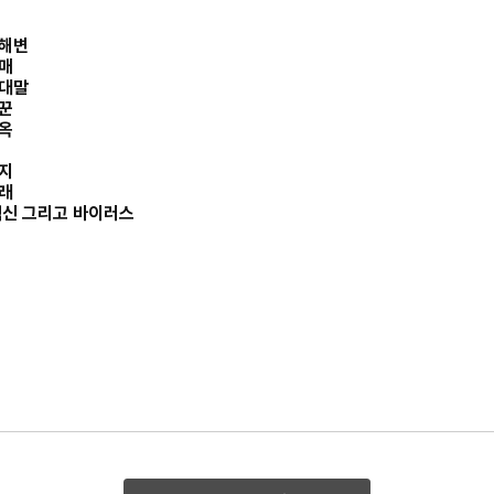
 해변
열매
반대말
냥꾼
지옥
기지
미래
백신 그리고 바이러스
말