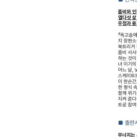
좀비와 인
열다섯 살
우정과 
『
독고솜에
지 장편
북트리거 
좀비 서사
하는 것이
녀 이기의
어느 날
,
스케이트
이 한순간
한 형식 
함께 위기
지켜 준다
트로 참여
■
출판
무너지는 