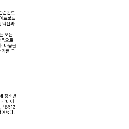
 한순간도
이트보드
한 액션과
는 모든
마음으로
다
.
마음을
언가를 구
네 청소년
아르바이
』
,
『
B612
참여했다
.