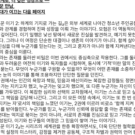
세계로
,
더 깊은 성장으로
―
꾼 만남
,
대가 이끄는 다음 페이지
꾼 이기
2:
하계의 기지로 가는 길
』
은 외부 세계로 나아간 청소년 주인공
와 관계를 경험하며 진짜 성장을 이뤄 가는 이야기다
.
모험은 더 역동적
 깊어진다
.
이기 일행은 낯선 땅에서 새로운 진실을 발견하고
,
예기치 못
한다
.
그러나 이 여정은 단순한 대결이나 생존의 이야기가 아니다
.
함께 살
진심을 다해 누군가를 믿는다는 것
,
그리고 혼자가 아니라 함께 지켜낸다
의 중심을 이룬다
.
라는 존재를 둘러싼 비밀은 이번 권에서도 중심축으로 작용한다
.
그를 둘
과 두려움은 여전히 이기와 독자들을 시험하며
,
동시에
‘
기적
’
이란 말의 
 묻는다
.
무엇이 누군가를 구원할 수 있을까
?
무엇이 어떤 존재를 소중하
 눈의 이야기를 통해 조용하지만 단단한 질문을 던진다
.
 권에서는 인간의 욕망과 책임
,
믿음과 배신이라는 복잡한 감정들도 정면
가는 지키고자 했고
,
누군가는 잊고자 했으며
,
또 다른 누군가는 자신이 
를 가두었다
.
이 복잡한 심리와 선택의 교차점에서
,
이기는 스스로 믿고 
,
그 책임을 감당해 나간다
.
그리고 이 모든 여정 속에서
,
이기는 또 한 번
지키는 자
’
로서의 책임을 느꼈던 이기는
, 2
권에 이르러 비로소
‘
함께 지켜
미를 받아들인다
.
누군가를 믿고
,
누군가의 신뢰에 응답할 줄 아는 존재로 
연대는 억지로 묶이는 것이 아니라
,
서로의 존재를 진심으로 믿고 기대는 
형성된다
.
이기와 친구들의 여정은 그 믿음이 쌓여 가는 이야기다
.
꾼 이기
2
』
는 시리즈의 세계관을 한층 확장하면서도
,
더욱 단단한 철학을
적 설정의 미스터리
,
감정을 제거한 공동체
,
구조적 차별과 권력의 언어 