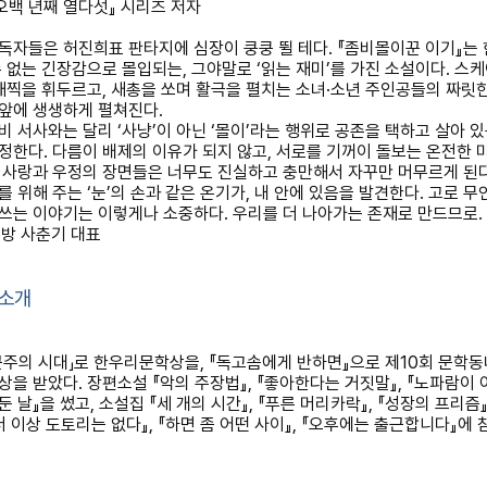
오백 년째 열다섯
』
시리즈 저자
독자들은 허진희표 판타지에 심장이 쿵쿵 뛸 테다
.
『
좀비몰이꾼 이기
』
는
수 없는 긴장감으로 몰입되는
,
그야말로
‘
읽는 재미
’
를 가진 소설이다
.
스케
채찍을 휘두르고
,
새총을 쏘며 활극을 펼치는 소녀
·
소년 주인공들의 짜릿
앞에 생생하게 펼쳐진다
.
비 서사와는 달리
‘
사냥
’
이 아닌
‘
몰이
’
라는 행위로 공존을 택하고 살아 있
인정한다
.
다름이 배제의 이유가 되지 않고
,
서로를 기꺼이 돌보는 온전한 
.
사랑과 우정의 장면들은 너무도 진실하고 충만해서 자꾸만 머무르게 된
를 위해 주는
‘
눈
’
의 손과 같은 온기가
,
내 안에 있음을 발견한다
.
고로 무
쓰는 이야기는 이렇게나 소중하다
.
우리를 더 나아가는 존재로 만드므로
.
방 사춘기 대표
 소개
군주의 시대
」
로 한우리문학상을
,
『
독고솜에게 반하면
』
으로 제
10
회 문학동
상을 받았다
.
장편소설
『
악의 주장법
』
,
『
좋아한다는 거짓말
』
,
『
노파람이 
둔 날
』
을 썼고
,
소설집
『
세 개의 시간
』
,
『
푸른 머리카락
』
,
『
성장의 프리즘
더 이상 도토리는 없다
』
,
『
하면 좀 어떤 사이
』
,
『
오후에는 출근합니다
』
에 