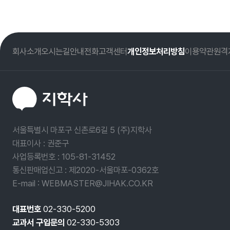
회사소개
오시는길
안내전화
고객센터
개인정보처리방침
이용약관
원격
서울특별시 마포구 신촌로6길 5 (주)지학사
대표이사 : 권준구
사업등록번호 :
105-81-31452
통신판매업신고 : 제2020-서울마포-0362호
E-mail : WEBMASTER@JIHAK.CO.KR
대표번호
02-330-5200
교과서 구입문의
02-330-5303