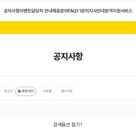
공지사항
이벤트
담당자 안내
제휴문의
FAQ
1:1문의
지사안내
원격지원서비스
공지사항
참고서
북트리거
아르볼
웹사이트
검색옵션
접기