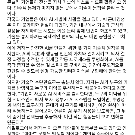
콘밸리 기업들이 전쟁을 자사 기술의 테스트 베드로 활용하고 있
다. 민주적 통제가 미치지 않는 곳에서 기술이 몸집을 불리는 것
이다.
각국과 기업들은 이제 AI 개발에 사활을 걸고 있다. AI 군비경쟁
은 이미 불가피한 현실이 되었다. 기업 내부에서 기술의 군사적
활용을 자제하려는 시도는 이윤 논리 앞에 번번이 좌초되고 있고,
기술을 통제하려는 국제적인 협약의 타진도 매번 공염불로 그치
고 있다.
이에 저자는 안전한 AI를 만들기 위한 몇 가지 기술적 원칙을 제
시한다. AI의 목표와 행동을 인간의 가치와 일치시키고, 의사 결
정 과정을 추적할 수 있게끔 작동 프로세스를 투명화하고, AI를
즉각 중지할 수 있는 킬 스위치를 구비하고, 인간이 주도적으로
판단할 수 있도록 설명 가능한 인터페이스를 구현해야 한다는 것
이다.
하지만 기술적 수단만으로는 충분치 않다. 저자는 AI가 누구의 가
치를 반영하고 누구의 이익을 우선하는지 캐물어야 한다고 강조
한다. “기업이 새로운 AI 서비스를 출시한다면, 누구의 이익을 위
한 서비스인지 따져 보자. 정부가 AI 시스템을 도입하면, 투명성
과 책임을 요구하자. 군대가 AI 무기를 배치하면, 어떤 원칙에 따
라 작동하는지 물어보자. 언론이 AI 무기 사용을 보도하면, 그 뒤
에 숨겨진 선택들을 추궁하자. 이런 작은 행동들이 모여 변화를
만든다.”
에필로그에서 저자는 이 모든 대안들이 불충분할 수도 있다고 인
정한다. “아마도 문제는 발생할 것이다.” 개인적 수준에서 할 수