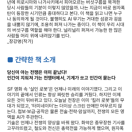
년에 히로시마와 나가사키에서 피어오르는 버섯구름을 목격한
당시 사람들의 기분이 이렇지 않았을까. 나는 지금이 바로 원자폭
탄이 등장한 시기만큼 중대하다고 본다. 이 책을 읽고 나면 누구
나 동의하게 될 것이다. 불행히도 AI 무기는 거대한 섬광과 굉음
을 내뿜지 않기에, 조용히 퍼져 나가는 중이다. 이 책이 우리 시대
의 버섯구름 역할을 해야 한다. 널리널리 퍼져서 가능한 한 많은
사람들 머리 위에 내려앉기를 빈다.
_장강명(작가)
■ 간략한 책 소개
당신이 아는 전쟁은 이미 끝났다!
인간이 지워져 가는 전쟁터에서, 기계가 쏘고 인간이 묻는다
SF 영화 속 ‘살인 로봇’은 언제나 미래의 이야기였다. 그리고 이
야기의 끝에서 인류는 항상 짜릿한 승리를 거뒀다. 하지만 이제
모든 것이 뒤바뀌고 있다. 오늘날 전장은 이미 ‘킬러 로봇’들의 무
대가 되었고, ‘터미네이터’는 더이상 스크린 안에만 머무르지 않
는다. 첩보·보급·공작은 물론 전술·전략·암살까지, 전쟁의 모든 영
역을 AI가 주관한다.
기술은 언제나 전쟁의 양상을 바꿔 왔다. 화약은 중무장한 기사를
고꾸라뜨렸고, 철도와 전신은 총력전을 가능하게 했으며, 원자폭