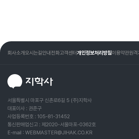
회사소개
오시는길
안내전화
고객센터
개인정보처리방침
이용약관
원격
서울특별시 마포구 신촌로6길 5 (주)지학사
대표이사 : 권준구
사업등록번호 :
105-81-31452
통신판매업신고 : 제2020-서울마포-0362호
E-mail : WEBMASTER@JIHAK.CO.KR