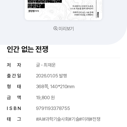
미리보기
인간 없는 전쟁
저 자
글 - 최재운
출 간 일
2026.01.05 발행
형 태
368쪽, 140*210mm
금 액
19,800 원
I S B N
9791193378755
태 그
#AI
#과학기술사회
#기술
#미래
#전쟁