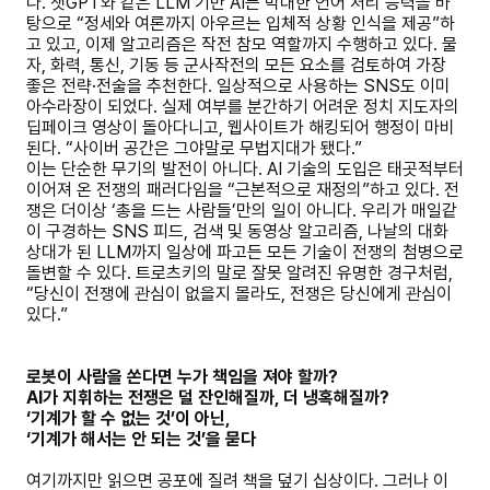
다. 챗GPT와 같은 LLM 기반 AI는 막대한 언어 처리 능력을 바
탕으로 “정세와 여론까지 아우르는 입체적 상황 인식을 제공”하
고 있고, 이제 알고리즘은 작전 참모 역할까지 수행하고 있다. 물
자, 화력, 통신, 기동 등 군사작전의 모든 요소를 검토하여 가장
좋은 전략·전술을 추천한다. 일상적으로 사용하는 SNS도 이미
아수라장이 되었다. 실제 여부를 분간하기 어려운 정치 지도자의
딥페이크 영상이 돌아다니고, 웹사이트가 해킹되어 행정이 마비
된다. “사이버 공간은 그야말로 무법지대가 됐다.”
이는 단순한 무기의 발전이 아니다. AI 기술의 도입은 태곳적부터
이어져 온 전쟁의 패러다임을 “근본적으로 재정의”하고 있다. 전
쟁은 더이상 ‘총을 드는 사람들’만의 일이 아니다. 우리가 매일같
이 구경하는 SNS 피드, 검색 및 동영상 알고리즘, 나날의 대화
상대가 된 LLM까지 일상에 파고든 모든 기술이 전쟁의 첨병으로
돌변할 수 있다. 트로츠키의 말로 잘못 알려진 유명한 경구처럼,
“당신이 전쟁에 관심이 없을지 몰라도, 전쟁은 당신에게 관심이
있다.”
로봇이 사람을 쏜다면 누가 책임을 져야 할까?
AI가 지휘하는 전쟁은 덜 잔인해질까, 더 냉혹해질까?
‘기계가 할 수 없는 것’이 아닌,
‘기계가 해서는 안 되는 것’을 묻다
여기까지만 읽으면 공포에 질려 책을 덮기 십상이다. 그러나 이