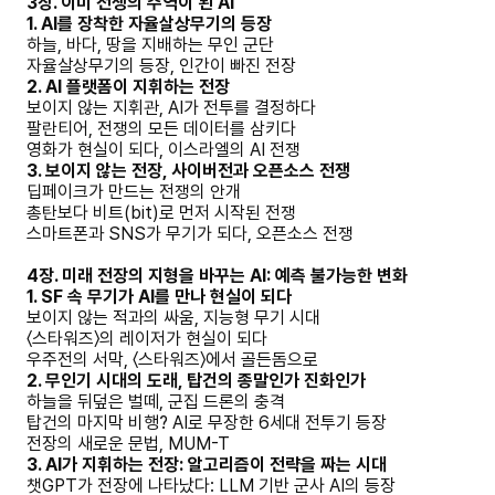
3장. 이미 전쟁의 주역이 된 AI
1. AI를 장착한 자율살상무기의 등장
하늘, 바다, 땅을 지배하는 무인 군단
자율살상무기의 등장, 인간이 빠진 전장
2. AI 플랫폼이 지휘하는 전장
보이지 않는 지휘관, AI가 전투를 결정하다
팔란티어, 전쟁의 모든 데이터를 삼키다
영화가 현실이 되다, 이스라엘의 AI 전쟁
3. 보이지 않는 전장, 사이버전과 오픈소스 전쟁
딥페이크가 만드는 전쟁의 안개
총탄보다 비트(bit)로 먼저 시작된 전쟁
스마트폰과 SNS가 무기가 되다, 오픈소스 전쟁
4장. 미래 전장의 지형을 바꾸는 AI: 예측 불가능한 변화
1. SF 속 무기가 AI를 만나 현실이 되다
보이지 않는 적과의 싸움, 지능형 무기 시대
〈스타워즈〉의 레이저가 현실이 되다
우주전의 서막, 〈스타워즈〉에서 골든돔으로
2. 무인기 시대의 도래, 탑건의 종말인가 진화인가
하늘을 뒤덮은 벌떼, 군집 드론의 충격
탑건의 마지막 비행? AI로 무장한 6세대 전투기 등장
전장의 새로운 문법, MUM-T
3. AI가 지휘하는 전장: 알고리즘이 전략을 짜는 시대
챗GPT가 전장에 나타났다: LLM 기반 군사 AI의 등장