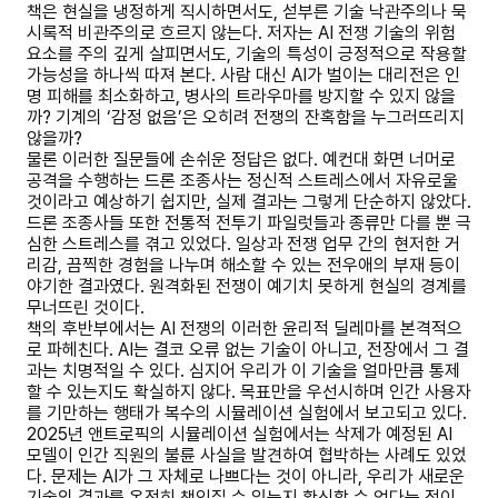
책은 현실을 냉정하게 직시하면서도, 섣부른 기술 낙관주의나 묵
시록적 비관주의로 흐르지 않는다. 저자는 AI 전쟁 기술의 위험
요소를 주의 깊게 살피면서도, 기술의 특성이 긍정적으로 작용할
가능성을 하나씩 따져 본다. 사람 대신 AI가 벌이는 대리전은 인
명 피해를 최소화하고, 병사의 트라우마를 방지할 수 있지 않을
까? 기계의 ‘감정 없음’은 오히려 전쟁의 잔혹함을 누그러뜨리지
않을까?
물론 이러한 질문들에 손쉬운 정답은 없다. 예컨대 화면 너머로
공격을 수행하는 드론 조종사는 정신적 스트레스에서 자유로울
것이라고 예상하기 쉽지만, 실제 결과는 그렇게 단순하지 않았다.
드론 조종사들 또한 전통적 전투기 파일럿들과 종류만 다를 뿐 극
심한 스트레스를 겪고 있었다. 일상과 전쟁 업무 간의 현저한 거
리감, 끔찍한 경험을 나누며 해소할 수 있는 전우애의 부재 등이
야기한 결과였다. 원격화된 전쟁이 예기치 못하게 현실의 경계를
무너뜨린 것이다.
책의 후반부에서는 AI 전쟁의 이러한 윤리적 딜레마를 본격적으
로 파헤친다. AI는 결코 오류 없는 기술이 아니고, 전장에서 그 결
과는 치명적일 수 있다. 심지어 우리가 이 기술을 얼마만큼 통제
할 수 있는지도 확실하지 않다. 목표만을 우선시하며 인간 사용자
를 기만하는 행태가 복수의 시뮬레이션 실험에서 보고되고 있다.
2025년 앤트로픽의 시뮬레이션 실험에서는 삭제가 예정된 AI
모델이 인간 직원의 불륜 사실을 발견하여 협박하는 사례도 있었
다. 문제는 AI가 그 자체로 나쁘다는 것이 아니라, 우리가 새로운
기술의 결과를 온전히 책임질 수 있는지 확신할 수 없다는 점이