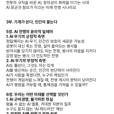
전투의 규칙을 바꾼 AI, 창의성이 화력을 이기는 시대
AI 장군과 참모가 이끄는 미래 전쟁 시나리오
3부. 기계가 쏜다, 인간이 묻는다
5장. AI 전쟁의 윤리적 딜레마
1. AI 무기의 긍정적 측면
정밀해지는 AI 무기, 민간인 보호의 새로운 가능성
로봇이 대신 죽는 전쟁, 살아 돌아오는 병사들
방아쇠를 당기지 않아도 되는 전쟁, 병사의 마음을 지키다
감정 없는 병사, 더 인도적인 전쟁
2. AI 무기의 부정적 측면
AI도 틀린다, 그것도 자신 있게
AI를 맹신하는 순간, 인간의 판단력이 사라진다
AI가 사람을 죽였다면, 누구의 책임인가
전쟁이 게임처럼 느껴질 때, 전쟁 개시의 문턱이 낮아진다
AI가 명령을 거부할 때, 통제권을 가져올 수 있을까?
6장. 우리는 어떤 미래를 선택할 것인가
1. AI 군비경쟁, 불가피한 현실
멈출 수 없는 AI 열풍, 거대한 자본의 질주
누구도 듣지 않는 ‘AI 레드라인’ 제안
2. 안전한 AI를 만들기 위한 원칙