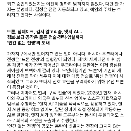
되고 승인되었는지는 여전히 명확히 밝혀지지 않았다. 다만 한 가
지는 분명하다. 결정은 점점 자동화되고 있고, 책임의 주체는 흐
려지고 있다는 사실이다.
드론, 딥페이크, 감시 알고리즘, 엣지 AI…
첩보·보급·공작은 물론 전술·전략·암살까지
‘인간 없는 전쟁’의 도래
가자지구에서만 벌어지고 있는 일이 아니다. 러시아-우크라이나
전쟁은 ‘드론 전쟁’의 실험장이 되었다. 제1차 세계대전 이후 붉
은 개양귀비가 잔뜩 피어났던 우크라이나 들판에는 이제 광섬유
케이블이 빽빽하게 깔려 있다. 무인비행기인 ‘드론’이 기존의 재
래식 전력을 막아 세우자 이에 대한 대응 전술로 ‘통신 전쟁’이 시
작되었고, 그러자 또다시 신호 교란을 무력화하기 위해 유선 드론
이 등장한 것이다.
그러나 이마저도 벌써 ‘구식 전술’이 되었다. 2025년 현재, 러시
아와 우크라이나 양국은 별도의 신호 없이도 스스로 자율적으로
임무를 수행하는 ‘엣지 AI’ 기술을 적극적으로 활용하고 있다. 엣
지 AI란 중앙 허브 없이도, 말단 장비에 직접 장착되어 작동하는
AI를 말한다. 엣지 AI가 장착된 드론부대는 통신이 두절되어도 스
스로 최적의 작전을 도출하고 수행한다.
‘인간 없는 전쟁’의 공포는 총탄이 빗발치는 전장에 그치지 않는