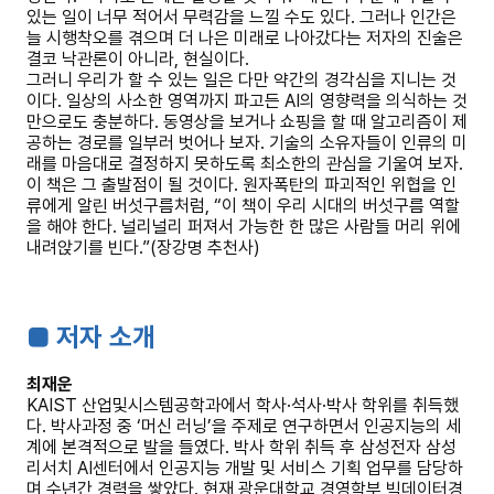
있는 일이 너무 적어서 무력감을 느낄 수도 있다. 그러나 인간은
늘 시행착오를 겪으며 더 나은 미래로 나아갔다는 저자의 진술은
결코 낙관론이 아니라, 현실이다.
그러니 우리가 할 수 있는 일은 다만 약간의 경각심을 지니는 것
이다. 일상의 사소한 영역까지 파고든 AI의 영향력을 의식하는 것
만으로도 충분하다. 동영상을 보거나 쇼핑을 할 때 알고리즘이 제
공하는 경로를 일부러 벗어나 보자. 기술의 소유자들이 인류의 미
래를 마음대로 결정하지 못하도록 최소한의 관심을 기울여 보자.
이 책은 그 출발점이 될 것이다. 원자폭탄의 파괴적인 위협을 인
류에게 알린 버섯구름처럼, “이 책이 우리 시대의 버섯구름 역할
을 해야 한다. 널리널리 퍼져서 가능한 한 많은 사람들 머리 위에
내려앉기를 빈다.”(장강명 추천사)
■ 저자 소개
최재운
KAIST 산업및시스템공학과에서 학사·석사·박사 학위를 취득했
다. 박사과정 중 ‘머신 러닝’을 주제로 연구하면서 인공지능의 세
계에 본격적으로 발을 들였다. 박사 학위 취득 후 삼성전자 삼성
리서치 AI센터에서 인공지능 개발 및 서비스 기획 업무를 담당하
며 수년간 경력을 쌓았다. 현재 광운대학교 경영학부 빅데이터경