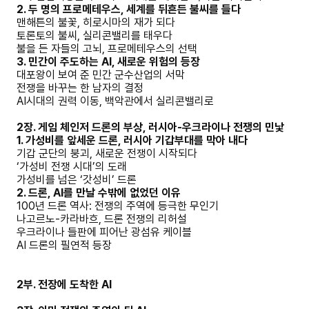
2. 두 명의 프로메테우스, 세계를 뒤흔든 불씨를 들다
맨해튼의 불꽃, 히로시마의 재가 되다
토론토의 불씨, 실리콘밸리를 태우다
불을 든 자들의 고뇌, 프로메테우스의 선택
3. 민간이 주도하는 AI, 새로운 위험의 등장
대포왕이 보여 준 민간 군수산업의 서막
전쟁을 바꾸는 한 남자의 결정
AI시대의 권력 이동, 백악관에서 실리콘밸리로
2장. 게임 체인저 드론의 부상, 러시아-우크라이나 전쟁의 민낯
1. 가성비를 앞세운 드론, 러시아 기갑부대를 막아 내다
기갑 군단의 붕괴, 새로운 전쟁이 시작되다
‘가성비 전쟁 시대’의 도래
가성비를 넘은 ‘갓성비’ 드론
2. 드론, AI를 만날 수밖에 없었던 이유
100년 드론 역사: 전쟁의 주역에 등극한 무인기
나고르노-카라바흐, 드론 전쟁의 리허설
우크라이나 들판에 피어난 광섬유 케이블
AI 드론의 필연적 등장
2부. 전장에 도착한 AI