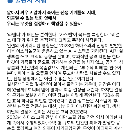
■ 출판사 서평
알아서 싸우고 알아서 죽이는 전쟁 기계들의 시대,
되돌릴 수 없는 변화 앞에서
우리는 무엇을 결정하고 책임질 수 있을까
‘라벤더’가 패턴을 분석한다. ‘가스펠’이 목표를 특정한다. ‘웨얼
스 대디’가 위치를 추적한다. 그리고 폭격이 시작된다.
일련의 아이러니한 명칭들은 2023년 하마스와의 전쟁이 발발한
이후 이스라엘군이 운용하고 있는 AI 시스템을 가리킨다. AI가 살
생부를 쓰고, 표적의 동향을 살피며, 효과적인 공격 제안을 한다.
타깃이 가족들의 품으로 귀가하는 순간을 놓치지 않고, 공격의 성
공률과 (민간인의 목숨값으로 계산되는) ‘부수적 피해’를 견주어
본다. 피아 식별 오류로 인하여 무고한 사람을 사살할 수도 있지
만, 전쟁 상황에서는 어쩔 수 없는 일로 여겨진다.
실시간 ‘디지털 킬체인’이 알아서 굴러가는 가운데, 인간은 어디
에 있을까? 모니터 앞에 앉아서 최종 결정을 내린다. 하지만 결정
의 근거는 불분명하다. 어떤 장교는 이렇게 증언한다. “20초 동
안 표적 하나를 확인할 뿐이었다.” 인간 장교들은 시스템이 ‘추
천’한 표적을 검증하는 대신, 남성인지 아닌지만 확인했다. 생사
여탈의 결정에 걸리는 시간은 고작 20초였다.
2023년 하마스 고위 간부 아이만 노팔 암살 작전 역시 이러한 체
계 속에서 수행되었다. 수백 명 규모의 민간인 피해가 발생한 공
습을 둘러싸고 여러 의혹이 제기되었지만, 무엇이 어디까지 계산