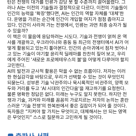
탄은 전쟁의 대가를 인류가 감당 못 할 수준까지 끌어올렸다. 그
러나 AI는 이전의 기술들과 결정적으로 다르다. 이전의 기술들이
인간의 능력을 ‘확장’했다면, AI는 인간의 역할 자체를 ‘대체’한
다. 운명을 가르는 순간에 인간이 개입할 여지가 점점 좁아지고
있다. 인간이 사라져 가는 전쟁에서, 인류는 과연 최종 승자가 될
수 있을까?
이 책은 이 물음에 응답하려는 시도다. 기술과 전쟁이 얽혀 온 역
사를 개괄하고, 우크라이나와 중동 등 최근의 전쟁터에서 AI가 어
떻게 활용되고 있는지 톺아본다. 인간의 손아귀에서 점차 벗어나
고 있는 기술이 야기할 윤리적 딜레마를 찬찬히 짚어 보고, 우리
에게 주어진 ‘새로운 프로메테우스의 불’을 어떻게 다루어야 할지
고민한다.
AI의 발전과 군사적 활용은 막을 수 없는 흐름이다. 저자는 이러
한 현실감각을 바탕으로, 우리가 선택할 수 있는 것이 무엇인지
되묻는다. 섣부른 기술 낙관주의나 묵시록적인 비관주의, 양쪽 모
두와 거리를 두고 ‘AI 시대의 인간다움’을 재고하기를 요청한다.
물론 명확한 정답은 없다. 미래는 누구도 알지 못한다. 하지만 전
쟁과 기술, 과거와 미래를 꼼꼼히 가로지르는 저자의 논의는 혼란
스러운 ‘기술 전쟁’의 한복판에서 좋은 길잡이가 되어 줄 것이다.
독자들은 “지켜야 할 가치는 무엇이고, 대체해서는 안 되는 영역
은 무엇인지” 스스로 질문하고 고민하게 될 것이다.