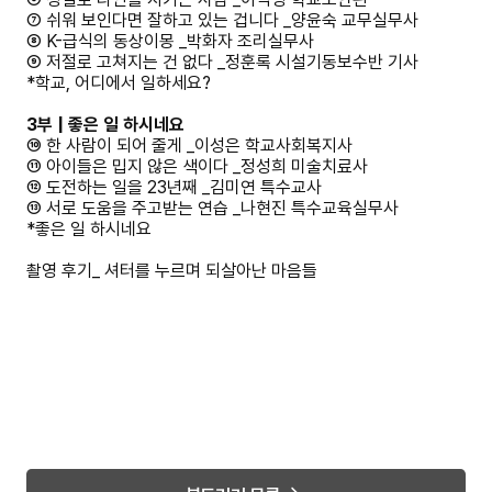
⑦ 쉬워 보인다면 잘하고 있는 겁니다 _양윤숙 교무실무사
⑧ K-급식의 동상이몽 _박화자 조리실무사
⑨ 저절로 고쳐지는 건 없다 _정훈록 시설기동보수반 기사
*학교, 어디에서 일하세요?
3부 | 좋은 일 하시네요
⑩ 한 사람이 되어 줄게 _이성은 학교사회복지사
⑪ 아이들은 밉지 않은 색이다 _정성희 미술치료사
⑫ 도전하는 일을 23년째 _김미연 특수교사
⑬ 서로 도움을 주고받는 연습 _나현진 특수교육실무사
*좋은 일 하시네요
촬영 후기_ 셔터를 누르며 되살아난 마음들