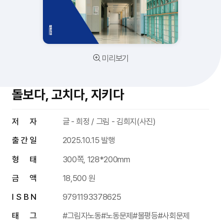
미리보기
돌보다, 고치다, 지키다
저 자
글 - 희정 / 그림 - 김희지(사진)
출 간 일
2025.10.15 발행
형 태
300쪽, 128*200mm
금 액
18,500 원
I S B N
9791193378625
태 그
#그림자노동
#노동문제
#불평등
#사회문제