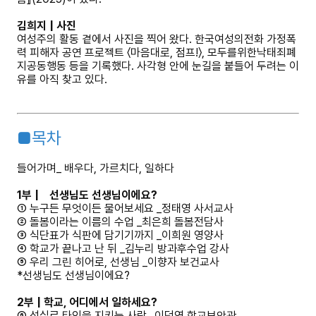
김희지 | 사진
여성주의 활동 곁에서 사진을 찍어 왔다. 한국여성의전화 가정폭
력 피해자 공연 프로젝트 〈마음대로, 점프!〉, 모두를위한낙태죄폐
지공동행동 등을 기록했다. 사각형 안에 눈길을 붙들어 두려는 이
유를 아직 찾고 있다.
■목차
들어가며_ 배우다, 가르치다, 일하다
1부 | 선생님도 선생님이에요?
① 누구든 무엇이든 물어보세요 _정태영 사서교사
② 돌봄이라는 이름의 수업 _최은희 돌봄전담사
③ 식단표가 식판에 담기기까지 _이희원 영양사
④ 학교가 끝나고 난 뒤 _김누리 방과후수업 강사
⑤ 우리 그린 히어로, 선생님 _이향자 보건교사
*선생님도 선생님이에요?
2부 | 학교, 어디에서 일하세요?
⑥ 성실로 타인을 지키는 사람 _이덕영 학교보안관