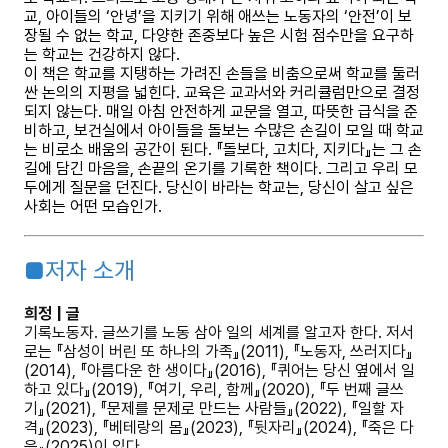
교, 아이들의 ‘안녕’을 지키기 위해 애쓰는 노동자의 ‘안전’이 보
장될 수 없는 학교, 다양한 존중보다 높은 시험 점수만을 요구하
는 학교는 건강하지 않다.
이 책은 학교를 지탱하는 가려진 손들을 비춤으로써 학교를 둘러
싼 논의의 지평을 넓힌다. 교육은 교과서와 커리큘럼만으로 결정
되지 않는다. 매일 아침 안전하게 교문을 열고, 따뜻한 급식을 준
비하고, 보건실에서 아이들을 돌보는 수많은 손길이 모일 때 학교
는 비로소 배움의 공간이 된다. 『돌보다, 고치다, 지키다』는 그 손
길에 담긴 마음을, 손끝의 온기를 기록한 책이다. 그리고 우리 모
두에게 질문을 던진다. 당신이 바라는 학교는, 당신이 살고 싶은
사회는 어떤 모습인가.
■저자 소개
희정 | 글
기록노동자. 글쓰기를 노동 삼아 일의 세계를 알고자 한다. 저서
로는 『삼성이 버린 또 하나의 가족』(2011), 『노동자, 쓰러지다』
(2014), 『아름다운 한 생이다』(2016), 『퀴어는 당신 옆에서 일
하고 있다』(2019), 『여기, 우리, 함께』(2020), 『두 번째 글쓰
기』(2021), 『문제를 문제로 만드는 사람들』(2022), 『일할 자
격』(2023), 『베테랑의 몸』(2023), 『뒷자리』(2024), 『죽은 다
음』(2025)이 있다.