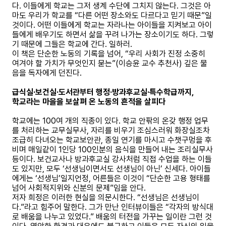
다. 이들에게 학교는 그저 생계 수단에 그치지 않는다. 그것은 아
마도 우리가 학교를 “다른 어떤 장소와도 다르다고 믿기 때문”일
것이다. 어떤 이들에게 학교는 자라나는 아이들을 지켜보고 아이
들에게 배우기도 하면서 삶을 꾸려 나가는 장소이기도 하다. 그렇
기 때문에 그들은 학교에 간다. 일하러.
이 책은 단순한 노동의 기록을 넘어, “우리 사회가 진정 소중히
여겨야 할 가치가 무엇인지 묻는”(이승윤 교수 추천사) 깊은 물
음을 독자에게 던진다.
급식실·보건실·도서관부터 행정·방과후교실·특수학급까지,
학교라는 마을을 보살펴 온 노동의 흔적을 살피다
학교에는 100여 개의 직종이 있다. 학교 안팎의 온갖 행정 업무
를 처리하는 교무실무사, 자리를 비우기 조심스러워 화장실조차
조급히 다녀오는 학교보안관, 종일 연기를 마시고 수챗구멍을 후
비며 매일같이 1인당 100인분의 음식을 만들어 내는 조리실무사
등이다. 보건교사나 방과후교실 강사처럼 직접 수업을 하는 이들
도 있지만, 모두 ‘선생님이면서도 선생님이 아닌’ 신세다. 아이들
에게는 ‘선생님’일지언정, 어른들은 이것이 “단순한 고용 형태를
넘어 사회적지위와 신분의 문제”임을 안다.
저자 희정은 이러한 현실을 의문시한다. “선생님은 선생님이
다.”라고 힘주어 말한다. 그가 만난 인터뷰이들은 “각자의 방식대
로 배움을 나누고 있었다.” 배움의 터전을 가꾸는 일이란 그런 것