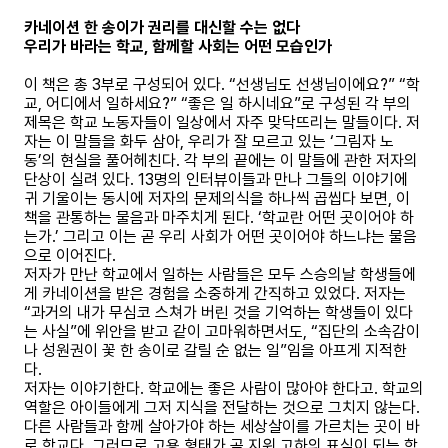
카네이션 한 송이가 권리를 대신할 수는 없다
우리가 바라는 학교, 함께할 사회는 어떤 모습인가
이 책은 총 3부로 구성되어 있다. “선생님도 선생님이에요?” “학
교, 어디에서 일하세요?” “좋은 일 하시네요”로 구성된 각 부의
제목은 학교 노동자들이 일상에서 자주 맞닥뜨리는 말들이다. 저
자는 이 말들을 화두 삼아, 우리가 잘 모르고 있는 ‘그림자 노
동’의 현실을 풀어헤친다. 각 부의 끝에는 이 말들에 관한 저자의
단상이 실려 있다. 13명의 인터뷰이들과 만나 그들의 이야기에
귀 기울이는 동시에 저자의 문제의식을 하나씩 곱씹다 보면, 이
책을 관통하는 물음과 마주치게 된다. ‘학교란 어떤 곳이어야 하
는가.’ 그리고 이는 곧 우리 사회가 어떤 곳이어야 하느냐는 물음
으로 이어진다.
저자가 만난 학교에서 일하는 사람들은 모두 스승의날 학생들에
게 카네이션을 받은 경험을 소중하게 간직하고 있었다. 저자는
“과거의 내가 무심코 스쳐가 버린 것을 기억하는 학생들이 있다
는 사실”에 위안을 받고 같이 고마워하면서도, “집단의 소속감이
나 성원권이 꽃 한 송이로 갈릴 순 없는 일”임을 아프게 지적한
다.
저자는 이야기한다. 학교에는 좋은 사람이 많아야 한다고. 학교의
역할은 아이들에게 그저 지식을 전달하는 것으로 그치지 않는다.
다른 사람들과 함께 살아가야 하는 세상살이를 가르치는 곳이 바
로 학교다. 그러므로 고용 형태가 곧 지위 고하의 표식이 되는 학