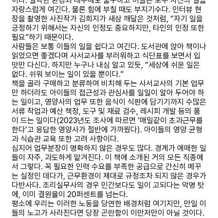
이다. 열악한 환경과 대우에도 불구하고 이들은 모두 자신의 일을
자랑스럽게 여긴다. 물론 힘에 부칠 때도 부지기수다. 인터뷰 현
장을 촬영한 사진작가 김희지가 새삼 깨달은 것처럼, “자기 일을
긍정하기 위해서는 자신의 인정도 중요하지만, 타인의 인정 또한
필요”하기 때문이다.
사람들은 보통 이들의 일을 쉽다고 여긴다. 도서관에 앉아 책이나
읽었으면 좋겠다며 사서교사를 부러워하고 식단표를 보면서 입
맛만 다신다. 하지만 누구나 내심 알고 있듯, “세상에 쉬운 일은
없다. 쉬워 보이는 일이 있을 뿐이다.”
책을 골라 구매하고 분류하여 비치해 두는 사서교사의 기본 업무
만 하더라도 아이들의 접근성과 관심사를 일일이 알아 두어야 하
는 일이고, 영양사의 업무 또한 음식이 식판에 담기기까지 수많은
서류 작업과 예산 책정, 도구 및 재료 검수, 레시피 개발 등의 품
이 드는 일이다(2023년도 조사에 따르면 ‘매일같이 초과근무를
한다’고 응답한 영양사가 절반에 가까웠다). 아이들의 영양 균형
과 식습관 교육 또한 고려 사항이다.
심지어 업무분장이 명확하지 않은 경우도 많다. 경계가 애매한 일
들이 자주, 과도하게 맡겨진다. 이 책에 소개된 거의 모든 직종에
서 그렇다. 꼭 필요한 인력 수요를 부족한 공급으로 간신히 메꾸
는 실정인 데다가, 근무환경이 제대로 규정조차 되지 않은 경우가
다반사다. 조리실무사의 경우 민간보다도 일이 고되다는 악명 탓
에, 이미 결원율이 20퍼센트를 넘는다.
평소에 우리는 이러한 노동을 당연한 배경처럼 여기지만, 만일 이
들의 노고가 사라진다면 당장 곤란함이 이만저만이 아닐 것이다.