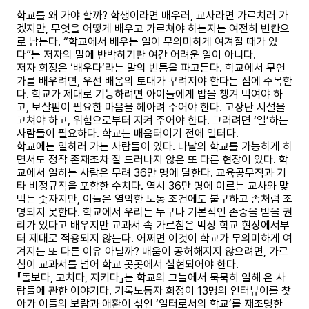
학교를 왜 가야 할까? 학생이라면 배우러, 교사라면 가르치러 가
겠지만, 무엇을 어떻게 배우고 가르쳐야 하는지는 여전히 빈칸으
로 남는다. “학교에서 배우는 일이 무의미하게 여겨질 때가 있
다”는 저자의 말에 반박하기란 여간 어려운 일이 아니다.
저자 희정은 ‘배우다’라는 말의 빈틈을 파고든다. 학교에서 무언
가를 배우려면, 우선 배움의 토대가 꾸려져야 한다는 점에 주목한
다. 학교가 제대로 기능하려면 아이들에게 밥을 챙겨 먹여야 하
고, 보살핌이 필요한 마음을 헤아려 주어야 한다. 고장난 시설을
고쳐야 하고, 위험으로부터 지켜 주어야 한다. 그러려면 ‘일’하는
사람들이 필요하다. 학교는 배움터이기 전에 일터다.
학교에는 일하러 가는 사람들이 있다. 나날의 학교를 가능하게 하
면서도 정작 존재조차 잘 드러나지 않은 또 다른 현장이 있다. 학
교에서 일하는 사람은 무려 36만 명에 달한다. 교육공무직과 기
타 비정규직을 포함한 수치다. 역시 36만 명에 이르는 교사와 맞
먹는 숫자지만, 이들은 열악한 노동 조건에도 불구하고 좀처럼 조
명되지 못한다. 학교에서 우리는 누구나 기본적인 존중을 받을 권
리가 있다고 배우지만 교과서 속 가르침은 막상 학교 현장에서부
터 제대로 적용되지 않는다. 어쩌면 이것이 학교가 무의미하게 여
겨지는 또 다른 이유 아닐까? 배움이 공허해지지 않으려면, 가르
침이 교과서를 넘어 학교 곳곳에서 실현되어야 한다.
『돌보다, 고치다, 지키다』는 학교의 그늘에서 묵묵히 일해 온 사
람들에 관한 이야기다. 기록노동자 희정이 13명의 인터뷰이를 찾
아가 이들의 보람과 애환이 섞인 ‘일터로서의 학교’를 재조명한